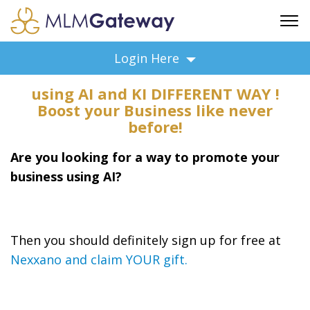
FREE SIGN UP
Login Here
ADVERTISING
using AI and KI DIFFERENT WAY !
FAQ
Boost your Business like never
SUPPORT
before!
BUSINESS ANNOUNCEMENTS
Are you looking for a way to promote your
FEATURED PROFESSIONALS
business using AI?
BUSINESS OPPORTUNITIES
Then you should definitely sign up for free at
Nexxano and claim YOUR gift.