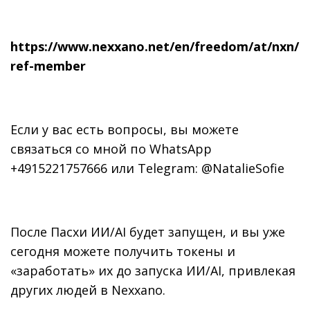
https://www.nexxano.net/en/freedom/at/nxn/
ref-member
Если у вас есть вопросы, вы можете
связаться со мной по WhatsApp
+4915221757666 или Telegram: @NatalieSofie
После Пасхи ИИ/AI будет запущен, и вы уже
сегодня можете получить токены и
«заработать» их до запуска ИИ/AI, привлекая
других людей в Nexxano.