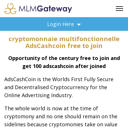
FREE SIGN UP
Login Here
ADVERTISING
cryptomonnaie multifonctionnelle
FAQ
AdsCashcoin free to join
SUPPORT
Opportunity of the century free to join and
BUSINESS ANNOUNCEMENTS
get 100 adscashcoin after joined
FEATURED PROFESSIONALS
BUSINESS OPPORTUNITIES
AdsCashCoin is the Worlds First Fully Secure
and Decentralised Cryptocurrency for the
Online Advertising Industry.
The whole world is now at the time of
cryptomony and no one should remain on the
sidelines because cryptomonies take on value